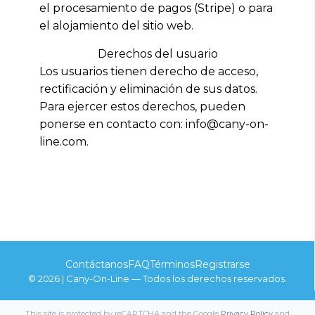
el procesamiento de pagos (Stripe) o para
el alojamiento del sitio web.
Derechos del usuario
Los usuarios tienen derecho de acceso,
rectificación y eliminación de sus datos.
Para ejercer estos derechos, pueden
ponerse en contacto con: info@cany-on-
line.com.
Contáctanos
FAQ
Términos
Registrarse
© 2026 | Cany-On-Line — Todos los derechos reservados.
This site is protected by reCAPTCHA and the Google
Privacy Policy
and